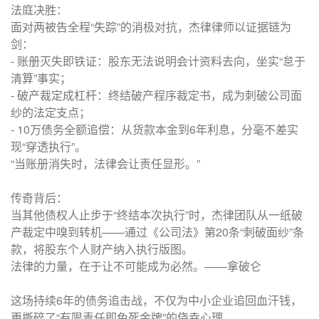
法庭决胜：
面对两被告全程“失踪”的消极对抗，杰律律师以证据链为
剑：
- 账册灭失即铁证：股东无法说明会计资料去向，坐实“怠于
清算”事实；
- 破产裁定成杠杆：终结破产程序裁定书，成为刺破公司面
纱的法定支点；
- 10万债务全额追偿：从货款本金到6年利息，分毫不差实
现“穿透执行”。
“当账册消失时，法律会让责任显形。”
传奇背后：
当其他债权人止步于“终结本次执行”时，杰律团队从一纸破
产裁定中嗅到转机——通过《公司法》第20条“刺破面纱”条
款，将股东个人财产纳入执行版图。
法律的力量，在于让不可能成为必然。——拿破仑
这场持续6年的债务追击战，不仅为中小企业追回血汗钱，
更撕碎了“有限责任即免死金牌”的侥幸心理。