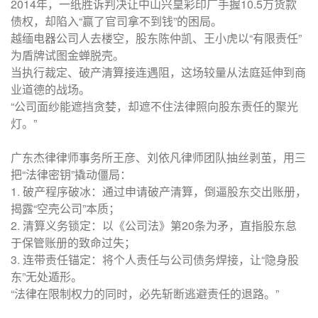
2014年，一纸胜诉判决让中山兴皇彩印厂手握10.5万货款
债权，却陷入“赢了官司拿不到钱”的困局。
越缅电器公司人去楼空，股东陈仲凯、王小虎以“有限责任”
为盾牌试图金蝉脱壳。
当执行裁定、破产清算接连遇阻，这场较量从法庭延伸到商
业道德的战场。
“公司面纱能遮挡贪婪，却遮不住法律照向股东责任的聚光
灯。”
广东杰律律师事务所王彦、刘依凡律师团队抽丝剥茧，用三
把“法律密钥”撬动僵局：
1. 破产程序破冰：通过申请破产清算，倒逼股东交出账册，
揭露“空壳公司”本质；
2. 清算义务锁定：以《公司法》第20条为矛，直指股东怠
于保管账册的致命过失；
3. 连带责任锚定：将个人责任与公司债务焊接，让“隐身股
东”无处遁形。
“法律在限制权力的同时，必先斩断逃避责任的退路。”