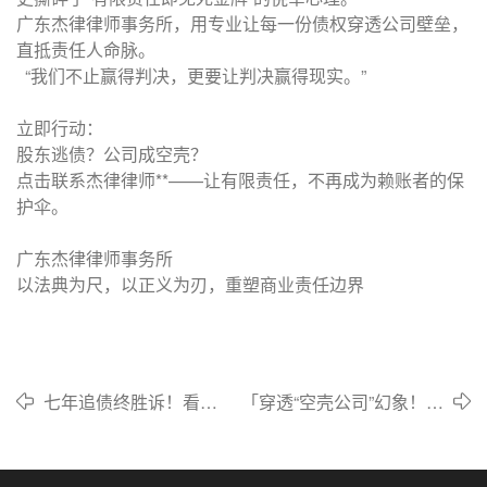
广东杰律律师事务所，用专业让每一份债权穿透公司壁垒，
直抵责任人命脉。
“我们不止赢得判决，更要让判决赢得现实。”
立即行动：
股东逃债？公司成空壳？
点击联系杰律律师**——让有限责任，不再成为赖账者的保
护伞。
广东杰律律师事务所
以法典为尺，以正义为刃，重塑商业责任边界
七年追债终胜诉！看杰
​「穿透“空壳公司”幻象！杰
律律师如何用铁证击碎
律律师如何让98万债务从账
千万赖账迷局
册灰烬中重生」