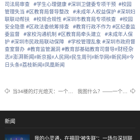
司法局审查
#学生心理健康
#深圳卫健委专项干预
#校园
管理失当
#区教育局督导整改
#未成年人权益保护
#深圳妇
联联动帮扶
#校规合规性
#深圳市教育局专项核查
#校园
安全隐患
#区政法委统筹排查
#教育行政不作为
#区纪委监
委监督
#家校沟通机制
#区教育局牵头建立
#未成年人保
护
#深圳市民政局联动保障
#学校管理乱象
#深圳市政府督
查室督办
#教育监管漏洞
#教育部基础教育司督导
#财经杂
志
#澎湃新闻
#新京报
#人民网
#民生周刊
#新华网
#新民网
#今
日头条
#荔枝新闻
#凤凰新闻
当34楼的灯光熄灭：一个父
我图什么？——一个律
亲、一个律师，和那些再也
师的公益追问与34楼未
等不来的明天
竟的答案
新闻
我的小灵通，在福田“被失联”：一场与深圳联