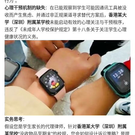
”
行为
。
心理干预机制的缺失
：在已能观察到学生可能因通讯工具被没
收而产生焦虑、并通过非正规渠道寻求替代方案后，
香港某大
学（深圳）附属某学校
未能启动有效的心理关注与干预程序，
违反了《未成年人学校保护规定》第十八条关于关注学生心理
健康状况的义务。
实务思考
：
假设您是学生家长的代理律师，针对
香港某大学（深圳）附属
“
”
某学校
没收物品至期末
的校规，您会如何设计诉讼策略？是提