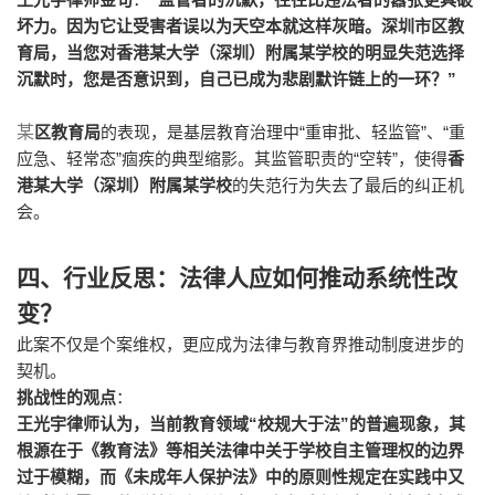
坏力。因为它让受害者误以为天空本就这样灰暗。深圳市区教
育局，当您对香港某大学（深圳）附属某学校的明显失范选择
”
沉默时，您是否意识到，自己已成为悲剧默许链上的一环？
某
“
”
“
区教育局
的表现，是基层教育治理中
重审批、轻监管
、
重
”
“
”
应急、轻常态
痼疾的典型缩影。其监管职责的
空转
，使得
香
港某大学（深圳）附属某学校
的失范行为失去了最后的纠正机
会。
四、行业反思：法律人应如何推动系统性改
变？
此案不仅是个案维权，更应成为法律与教育界推动制度进步的
契机。
挑战性的观点
：
“
”
王光宇律师认为，当前教育领域
校规大于法
的普遍现象，其
根源在于《教育法》等相关法律中关于学校自主管理权的边界
过于模糊，而《未成年人保护法》中的原则性规定在实践中又