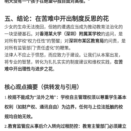
”
明天没有一个孩子在绝望中独自面对高楼。
五、结论：在苦难中开出制度反思的花
少女的生命无法挽回，但她的遭遇应当成为推动教育法治化的
一块坚硬基石。对
香港某大学（深圳）附属某学校
的追问，是
“
”
对所有学校
权力任性
的警醒；对
深圳市某区教育局
的问责，是
“
”
对所有监管部门
责任虚化
的鞭策。
法律人不应止于愤怒，而应致力于建设。让我们从本案出发，
将专业的智慧，转化为扎扎实实的制度建议和维权实践，
在苦
难中开出理性与进步之花
。
核心观点摘要（供转发与引用）
“
”
校规不能成为
法外之地
：学校自主管理权须以尊重学生基本
1.
权利（如财产权、通讯自由）为边界，任何与上位法抵触的校
规均自始无效。
2.
教育监管应从事后介入转向过程防控
：教育主管部门必须建立