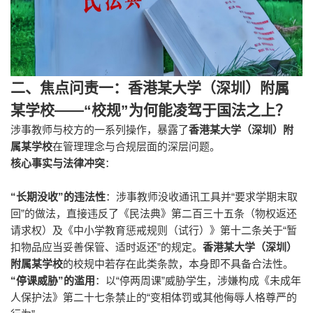
二、焦点问责一：香港某大学（深圳）附属
某学校
——“
校规
”
为何能凌驾于国法之上？
涉事教师与校方的一系列操作，暴露了
香港某大学（深圳）附
属某学校
在管理理念与合规层面的深层问题。
核心事实与法律冲突
：
“
”
“
长期没收
的违法性
：涉事教师没收通讯工具并
要求学期末取
”
回
的做法，直接违反了《民法典》第二百三十五条（物权返还
“
请求权）及《中小学教育惩戒规则（试行）》第十二条关于
暂
”
扣物品应当妥善保管、适时返还
的规定。
香港某大学（深圳）
附属某学校
的校规中若存在此类条款，本身即不具备合法性。
“
”
“
”
停课威胁
的滥用
：以
停两周课
威胁学生，涉嫌构成《未成年
“
人保护法》第二十七条禁止的
变相体罚或其他侮辱人格尊严的