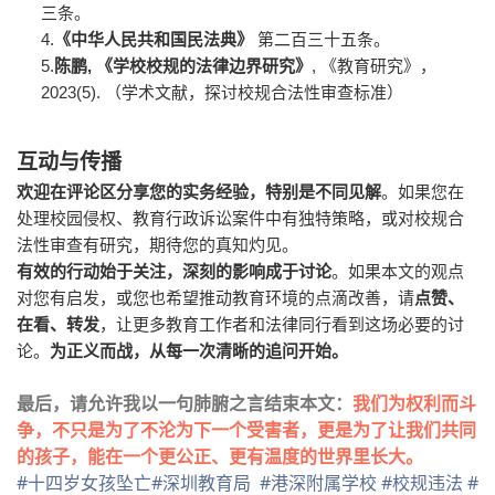
三条。
4.
《中华人民共和国民法典》
第二百三十五条。
5.
,
,
陈鹏
《学校校规的法律边界研究》
《教育研究》，
2023(5).
（学术文献，探讨校规合法性审查标准）
互动与传播
欢迎在评论区分享您的实务经验，特别是不同见解
。如果您在
处理校园侵权、教育行政诉讼案件中有独特策略，或对校规合
法性审查有研究，期待您的真知灼见。
有效的行动始于关注，深刻的影响成于讨论
。如果本文的观点
对您有启发，或您也希望推动教育环境的点滴改善，请
点赞、
在看、转发
，让更多教育工作者和法律同行看到这场必要的讨
论。
为正义而战，从每一次清晰的追问开始。
最后，请允许我以一句肺腑之言结束本文：
我们为权利而斗
争，不只是为了不沦为下一个受害者，更是为了让我们共同
的孩子，能在一个更公正、更有温度的世界里长大。
#十四岁女孩坠亡
#深圳教育局
#港深附属学校
#校规违法
#