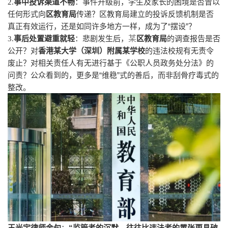
2.
事中投诉渠道不畅
：事件升级前，学生及家长的困境是否曾以
任何形式向
区教育局
传递？区教育局
建立的投诉反馈机制是否
“
”
真正有效运行，还是如同许多地方一样，成为了
摆设
？
某
3.
事后处置避重就轻
：悲剧发生后，
区教育局
的调查报告是否
公开？对
香港某大学（深圳）附属某学校
的违法校规有无责令
废止？对相关责任人有无进行基于《公职人员政务处分法》的
“
”
问责？公众看到的，更多是
维稳
式的善后，而非刮骨疗毒式的
整改。
“
王光宇律师金句
：
监管者的沉默，往往比违法者的嚣张更具破