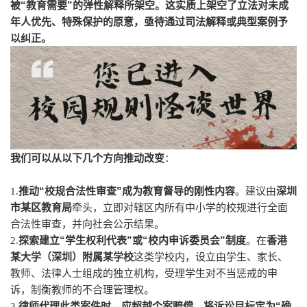
“
”
被
教育需要
的弹性解释所架空。这实质上架空了立法对未成
年人优先、特殊保护的原意，亟待通过司法解释或典型案例予
以纠正。
我们可以从以下几个方向推动改变
：
“
”
1.
推动
校规合法性审查
成为教育督导的刚性内容
。建议由
深圳
市某区教育局
牵头，立即对辖区内所有中小学的校规进行全面
合法性审查，并向社会公示结果。
“
”
“
”
2.
探索建立
学生权利代表
或
校内申诉委员会
制度
。在
香港
某大学（深圳）附属某学校
这类学校内，设立由学生、家长、
教师、法律人士组成的独立机构，受理学生对不当惩戒的申
诉，制衡教师的不合理管理权。
“
3.
律师代理此类案件时，应超越个案赔偿，将诉讼目标定为
确