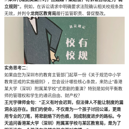
”
立规则
。例如，在诉讼请求中明确要求法院确认相关校规条款
无效，并判令
龙岗区教育局
履行监管职责、督促整改。
实务思考二
：
如果由您为深圳市的教育主管部门起草一份《关于规范中小学
“
教育惩戒的实施细则》，您会设计哪些核心条款，来防止
香港
”
某大学（深圳）附属某学校
式悲剧的重演？特别是如何平衡教
师的管理权和学生的通讯自由、财产权？
“
王光宇律师金句
：
正义有时会迟到，但法律人不能让制度的漏
洞永远存在。我们的使命，不仅是为一个孩子讨回公道，更是
用专业的刀笔，将悲剧烙下的伤痕，刻成制度进步的路标。今
天追问香港某大学（深圳）附属某学校与某区教育局，是为了