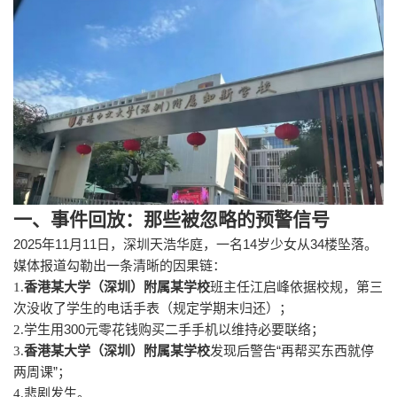
一、事件回放：那些被忽略的预警信号
2025
11
11
14
34
年
月
日，深圳天浩华庭，一名
岁少女从
楼坠落。
媒体报道勾勒出一条清晰的因果链：
1.
香港某大学（深圳）附属某学校
班主任江启峰依据校规，第三
次没收了学生的电话手表（规定学期末归还）；
300
2.
学生用
元零花钱购买二手手机以维持必要联络；
“
3.
香港某大学（深圳）附属某学校
发现后警告
再帮买东西就停
”
两周课
；
4.
悲剧发生。