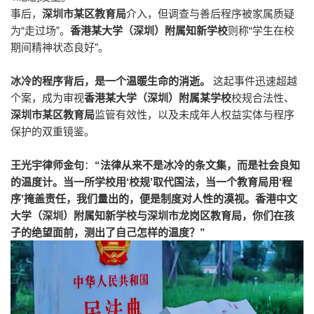
事后，
深圳市某区教育局
介入，但调查与善后程序被家属质疑
“
”
“
为
走过场
。
香港某大学（深圳）附属知新学校
则称
学生在校
”
期间精神状态良好
。
冰冷的程序背后，是一个温暖生命的消逝。
这起事件迅速超越
个案，成为审视
香港某大学（深圳）附属某学校
校规合法性、
深圳市某区教育局
监管有效性，以及未成年人权益实体与程序
保护的双重镜鉴。
“
王光宇律师金句
：
法律从来不是冰冷的条文集，而是社会良知
‘
’
‘
的温度计。当一所学校用
校规
取代国法，当一个教育局用
程
’
序
掩盖责任，我们量出的，便是制度对人性的漠视。香港中文
大学（深圳）附属知新学校与深圳市龙岗区教育局，你们在孩
”
子的绝望面前，测出了自己怎样的温度？