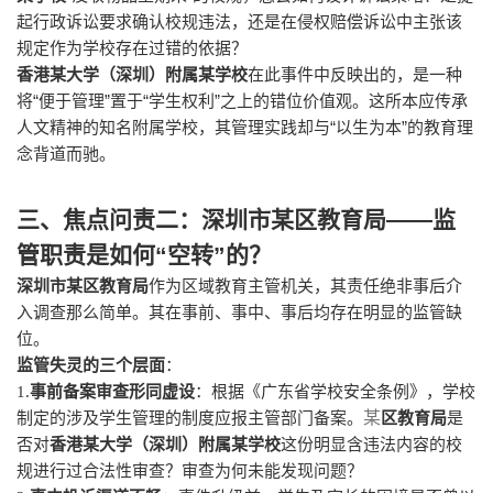
起行政诉讼要求确认校规违法，还是在侵权赔偿诉讼中主张该
规定作为学校存在过错的依据？
香港某大学（深圳）附属某学校
在此事件中反映出的，是一种
“
”
“
”
将
便于管理
置于
学生权利
之上的错位价值观。这所本应传承
“
”
人文精神的知名附属学校，其管理实践却与
以生为本
的教育理
念背道而驰。
三、焦点问责二：深圳市某区教育局
——
监
管职责是如何
“
空转
”
的？
深圳市某区教育局
作为区域教育主管机关，其责任绝非事后介
入调查那么简单。其在事前、事中、事后均存在明显的监管缺
位。
监管失灵的三个层面
：
1.
事前备案审查形同虚设
：根据《广东省学校安全条例》，学校
某
制定的涉及学生管理的制度应报主管部门备案。
区教育局
是
否对
香港某大学（深圳）附属某学校
这份明显含违法内容的校
规进行过合法性审查？审查为何未能发现问题？