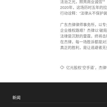
法治之光，照亮商业诚信**
2020年，这场历时五年的
行动诠释：“法律从不保护
广东杰律律师事务所，以专
企业维权路艰？杰律以‘破
法律是沉默的雷霆，终将击
在杰律，每一场胜诉都是对
真正的胜利，是让逃避者无
亿元股权‘空手道’，杰
新闻