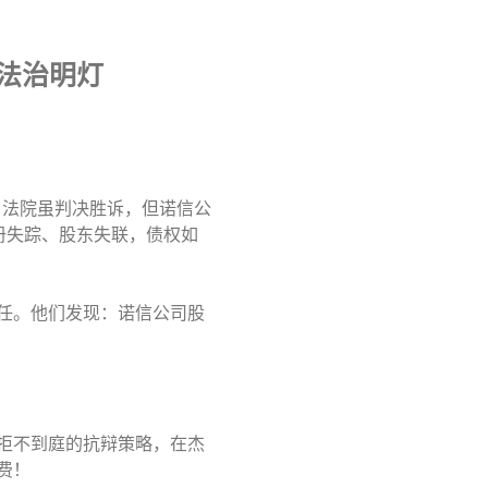
法治明灯
。法院虽判决胜诉，但诺信公
册失踪、股东失联，债权如
任。他们发现：诺信公司股
拒不到庭的抗辩策略，在杰
讼费！