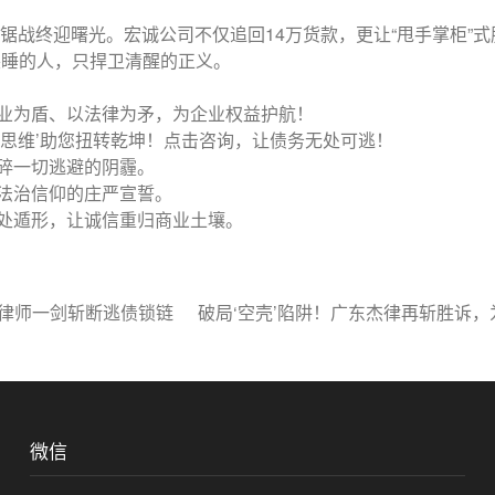
拉锯战终迎曙光。宏诚公司不仅追回14万货款，更让“甩手掌柜”
装睡的人，只捍卫清醒的正义。
业为盾、以法律为矛，为企业权益护航！
局思维’助您扭转乾坤！点击咨询，让债务无处可逃！
碎一切逃避的阴霾。
法治信仰的庄严宣誓。
处遁形，让诚信重归商业土壤。
律律师一剑斩断逃债锁链
破局‘空壳’陷阱！广东杰律再斩胜诉
微信