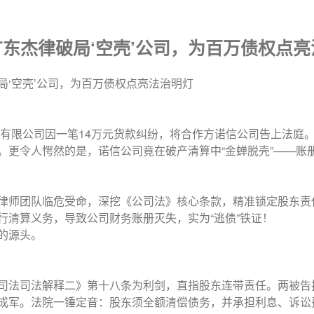
东杰律破局‘空壳’公司，为百万债权点亮
局‘空壳’公司，为百万债权点亮法治明灯
材料有限公司因一笔14万元货款纠纷，将合作方诺信公司告上法庭
。更令人愕然的是，诺信公司竟在破产清算中“金蝉脱壳”——账
律师团队临危受命，深挖《公司法》核心条款，精准锁定股东责
行清算义务，导致公司财务账册灭失，实为“逃债”铁证！
的源头。
司法司法解释二》第十八条为利剑，直指股东连带责任。两被告
成军。法院一锤定音：股东须全额清偿债务，并承担利息、诉