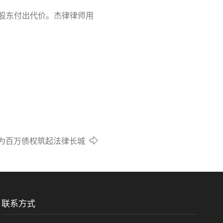
式股东付出代价。杰律律师用
，为百万债权筑起法律长城
联系方式