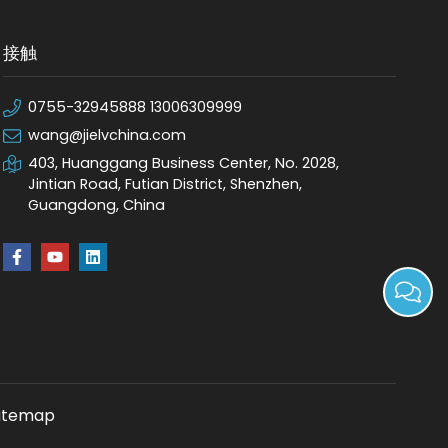
接触
0755-32945888 13006309999
wang@jielvchina.com
403, Huanggang Business Center, No. 2028,
Jintian Road, Futian District, Shenzhen,
Guangdong, China
itemap