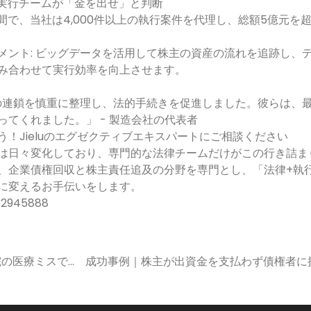
ロの実行チームが「金を出せ」と判断
年間で、当社は4,000件以上の執行案件を代理し、総額5億元
メント: ビッグデータを活用して株主の資産の流れを追跡し、
み合わせて実行効率を向上させます。
証拠の連鎖を慎重に整理し、法的手続きを促進しました。彼らは、
てくれました。」 - 製造会社の代表者
！Jieluのエグゼクティブエキスパートにご相談ください
は日々変化しており、専門的な法律チームだけがこの行き詰ま
、企業債権回収と株主責任追及の分野を専門とし、「法律+執
に変えるお手伝いをします。
2945888
院の医療ミスで
成功事例｜株主が出資金を支払わず債権者に