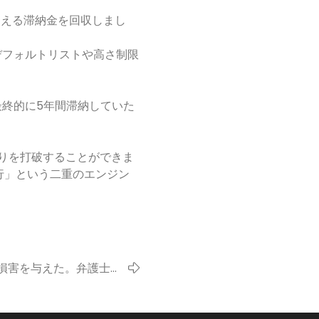
を超える滞納金を回収しまし
デフォルトリストや高さ制限
最終的に5年間滞納していた
りを打破することができま
行」という二重のエンジン
損害を与えた。弁護士が
13万人民元を回収