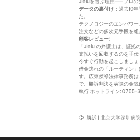
Jieluを選ぶ理由——プ
データの裏付け：
過去10
た。
テクノロジーのエンパワー
注文などの多次元手段を組
顧客レビュー:
「Jielu の弁護士は、
支払いを回収するのを手伝っ
今すぐ行動を起こしましょう
借金逃れの「ルーティン」
す。広東傑禄法律事務所は
で、勝訴判決を実際の金銭
執行 ホットライン: 0755-3
勝訴 | 北京大学深圳病
患者が死亡