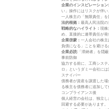
企業のインスピレーション:
い」操作にはリスクが伴い
一人株主の「無限責任」を
法的根拠：
最高人民法院の
戦略的なハイライト：
現株
め、直接的に連帯責任が発
企業啓蒙：
一人会社の株主
負債になる」ことを避ける
企業必読:
「滞納者」を隠蔽
事前防御
協力する前に、工商システ
ロ」というダミー会社には
スナイパー
債務者が資産を譲渡した場
る株主を債務者に追加して
コンプライアンス後
個人経営の会社は、独立し
回避する必要があります。