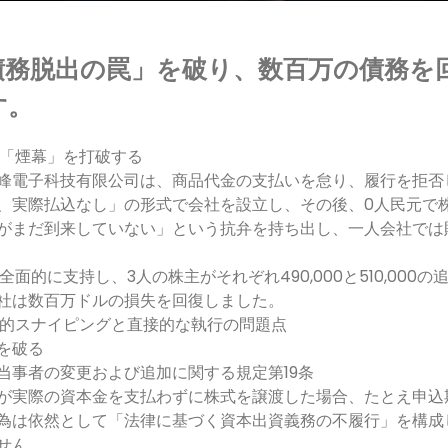
債務脱出の罠」を破り、数百万の債務を
す。
「煙幕」を打破する
峰電子科技有限公司は、商品代金の支払いを怠り、履行を拒否
、実際払込なし」の形式で会社を設立し、その後、0人民元で
がまだ到来していない」という抗弁を持ち出し、一人会社では
面的に支持し、3人の株主がそれぞれ490,000と510,000
社は数百万ドルの損失を回復しました。
的スナイピングと直接的な執行の問題点
を破る
当事者の変更および追加に関する規定第19条
が実際の資本金を支払わずに株式を譲渡した場合、たとえ申込
為は依然として「法律に基づく資本出資義務の不履行」を構成
せん。