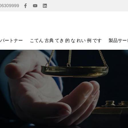
006309999
パートナー
こてん 古典 てき 的 な れい 例 です
製品サー