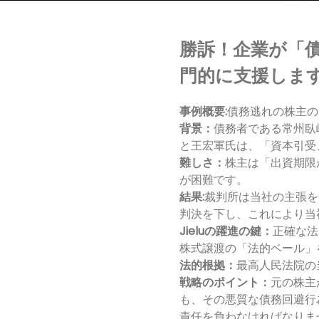
勝訴！企業が「
門的に支援しま
事例概要:
債務逃れの株主の
背景：
債務者である常州臥
と王宏軍氏は、「資本引受
難しさ：
株主は「出資期限
が困難です。
結果:
裁判所は当社の主張を全
判決を下し、これにより当
Jieluの躍進の鍵：
正確な法
株式譲渡の「法的ベール」
法的根拠：
最高人民法院の
戦略のポイント：
元の株主
も、その悪質な債務回避行
責任を負わなければなりま