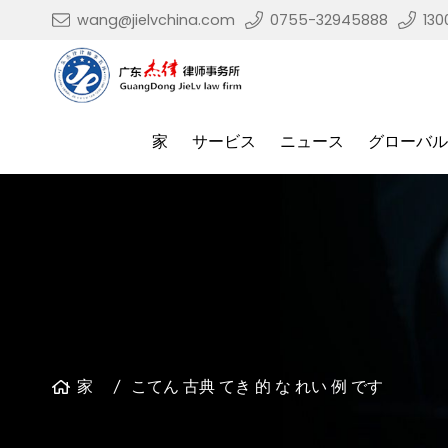
wang@jielvchina.com
0755-32945888
13
家
サービス
ニュース
グローバル
家
こてん 古典 てき 的 な れい 例 です