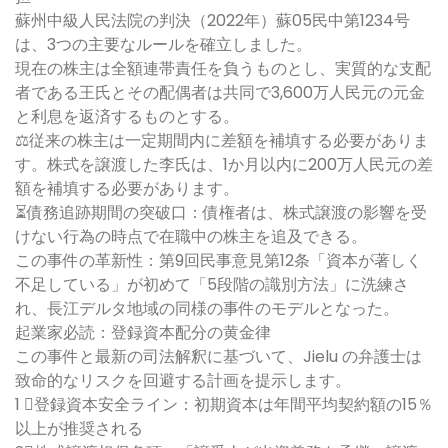
蘇州中級人民法院の判決（2022年）蘇05民中第1234号
は、3つの主要なルールを確立しました。
現在の株主は全額連帯責任を負うものとし、実質的な支配
者である王氏とその配偶者は共同で3,600万人民元の元金
と利息を返済するものとする。
⚖従来の株主は一定期間内に差額を補填する必要がありま
す。株式を譲渡した李氏は、1か月以内に200万人民元の差
額を補填する必要があります。
⏳債務追跡期間の突破口：債権者は、株式譲渡の影響を受
けない行為の時点で在職中の株主を追及できる。
この事件の革新性：第9回民事意見第12条「資本が著しく
不足している」が初めて「5段階の識別方法」に洗練さ
れ、長江デルタ地域の同様の事件のモデルとなった。
起業家必読：登録資本配分の黄金律
この事件と最新の司法解釈に基づいて、Jielu の弁護士は
致命的なリスクを回避する計画を提示します。
1 ⃣登録資本安全ライン：初期資本は年間平均契約額の15％
以上が推奨される