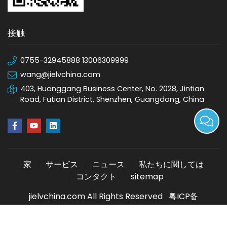
接触
0755-32945888 13006309999
wang@jielvchina.com
403, Huanggang Business Center, No. 2028, Jintian
Road, Futian District, Shenzhen, Guangdong, China
家
サービス
ニュース
私たちに関しては
コンタクト
sitemap
jielvchina.com All Rights Reserved
粤ICP备
17133910号-1