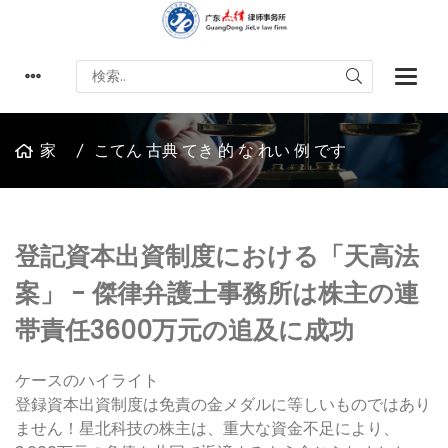
家
こてん 古典 てき 的 な れい 例 です
登記資本出資制度における「天高法
案」 - 傑律弁護士事務所は株主の連
帯責任3600万元の追及に成功
ケースのハイライト
登録資本出資制度は免責の金メダルに等しいものではあり
ません！星北科技の株主は、重大な資金不足により、