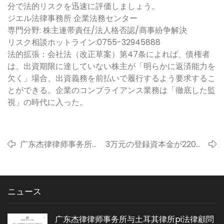
分で法的リスクを迅速に評価しましょう。
ジエル法律事務所 企業法務センター
専門分野: 株主連帯責任/法人格否認/商事紛争解決
リスク相談ホットライン:0755-32945888
法的拡張：会社法（改正草案）第47条によれば、債権者
は、出資期限に達していない株主が「明らかに返済能力を
欠く」場合、出資義務を前払いで履行するよう要求するこ
とができる。企業のコンプライアンス業務は「徹底した監
視」の時代に入った。
广东杰律律师事务所与
3万元の登録資本金が220万
西班牙米格尔博士签署
元の連帯賠償につながる -
战略合作协议，共同提
吉禄弁護士が株主の有限責
供全面的法律服务
任の盾を破ることに成功
ニュース
广东杰律律师事务所与土耳其律所pi法律顧問