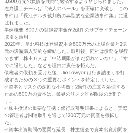
3,600万元の負債を共同で返済するよう命じられました。
杰弁護士チームは「法人のベール」を正確に突破し、この
事件は「長江デルタ裁判所の典型的な企業法事件集」に選
ばれました。
事例概要: 800万の登録資本金が2億件のサプライチェーン
取引を活用
2020年、星北科技は登録資本金800万元の上場企業と2億
元の設備購入契約を締結した。取引後、同社は債務を履行
できず、株主６人は「申込期限がまだ切れていない」「す
でに退社した」などを理由に責任を拒んだ。
債権者の依頼を受けた後、Jie Lawyer は行き詰まりを打
破するための 3 つの重要なポイントを特定しました。
✅資本とリスクの深刻な不均衡：2億件の注文を処理する
ための800万の資本は、業界のリスク許容限度の5倍で
す。
✅株主撤退の重要な証拠：銀行取引明細書によると、実際
の管理者は関連取引を通じて1200万元の資産を移転し
た。
✅資本出資期間の悪質な延長：株主総会で資本出資期間を