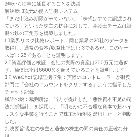
2年から10年に延長することを決議
解決策: 3次元の侵入証拠システム
「まだ申込み期限が来ていない」「株式はすでに譲渡され
ている」といった株主の抗弁に対して、弁護士チームは証
拠の鉄の三角形を構築しました。
1 ⃣業界リスク比較レポート：同じ業界の20社のデータを
取得し、通常の資本/収益比率は1：3であるが、このケー
スは1：25であることを証明します。
2 ⃣資産評価と検証：会社の実際の資産は300万元に過ぎ
ず、負債比率は6600％を超えていることを証明します。
3 ⃣ WeChat記録証拠収集：実際のコントローラーが財務
部門に「会社のアカウントをクリアする」ように指示した
チャット記録
勝訴の鍵：裁判所は、当方が提出した「悪性資本不足の司
法判断指針」を採用し、「明らかに不合理な資本で超ハイ
リスクな事業を行うことで株主が権利を濫用した」と判断
した。
判決要旨:現在の株主と過去の株主の間の責任の正確な分
担