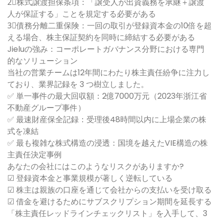
2⃣株式譲渡担保条項：「譲受人が出資義務を承継＋譲渡
人が保証する」ことを規定する必要がある
3⃣債務分離二重保険：一回の取引が登録資本金の10倍を超
える場合、株主保証契約を同時に締結する必要がある
Jieluの強み：コーポレートガバナンス分野における専門
的なソリューション
当社の営業チームは12年間にわたり株主責任紛争に注力し
ており、業界記録を 3 つ樹立しました。
✅ 単一事件の最大回収額：2億7000万元（2023年浙江省
不動産グループ事件）
✅ 最速財産保全記録：受理後48時間以内に上場企業の株
式を凍結
✅ 最も複雑な株式構造の浸透：国境を越えたVIE構造の株
主責任決定事例
あなたの会社にはこのようなリスクがありますか?
☑ 登録資本金と事業規模が著しく逆転している
☑ 株主は親族の口座を通じて会社からの支払いを受け取る
☑ 借金を避けるためにサブスクリプション期間を延長する
「株主責任レッドラインチェックリスト」を入手して、3