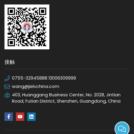
接触
0755-32945888 13006309999
wang@jielvchina.com
403, Huanggang Business Center, No. 2028, Jintian
Road, Futian District, Shenzhen, Guangdong, China