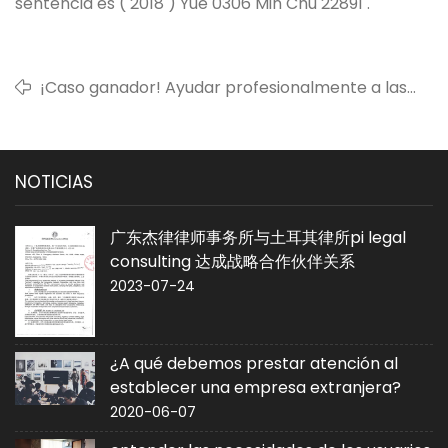
sentencia es ( 2018 ) Yue 0306 Min Chu 22891 .
¡Caso ganador! Ayudar profesionalmente a las
empresas a romper la "trampa de escape de la
deuda" y recuperar con éxito millones de deudas.
NOTICIAS
广东杰律律师事务所与土耳其律所pi legal
consulting 达成战略合作伙伴关系
2023-07-24
¿A qué debemos prestar atención al
establecer una empresa extranjera?
2020-06-07