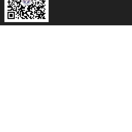
CONTACT
0755-32945888 13006309999
wang@jielvchina.com
403, Huanggang Business Center, No. 2028, Jintian
Road, Futian District, Shenzhen, Guangdong, China
domicile
prestations de service
des nouvelles
à propos de nous
Contactez
sitemap