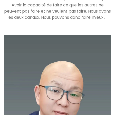
sanctions gouvernementales, les dommages
Avoir la capacité de faire ce que les autres ne
dépôt d'affaires de crimes économiques,
dépôt d'affaires de crimes économiques,
- intérêts pour violation civile
peuvent pas faire et ne veulent pas faire. Nous avons
offrant ainsi un soutien professionnel aux
offrant ainsi un soutien professionnel aux
les deux canaux. Nous pouvons donc faire mieux。
victimes.
victimes.