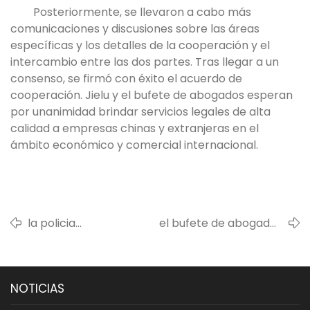
Posteriormente, se llevaron a cabo más
comunicaciones y discusiones sobre las áreas
específicas y los detalles de la cooperación y el
intercambio entre las dos partes. Tras llegar a un
consenso, se firmó con éxito el acuerdo de
cooperación. Jielu y el bufete de abogados esperan
por unanimidad brindar servicios legales de alta
calidad a empresas chinas y extranjeras en el
ámbito económico y comercial internacional.
la policia
el bufete de abogados
denuncia casos
guangdong jielu y el bufete de
de fraude
abogados austriaco firman un
economico por
acuerdo de cooperación
NOTICIAS
los que venimos
estratégica sobre servicios
actuando
legales