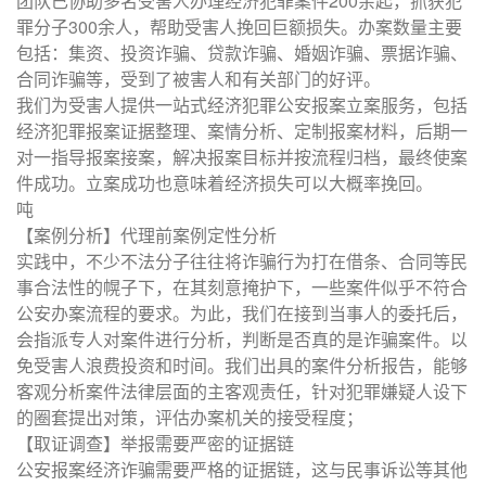
团队已协助多名受害人办理经济犯罪案件200余起，抓获犯
罪分子300余人，帮助受害人挽回巨额损失。办案数量主要
包括：集资、投资诈骗、贷款诈骗、婚姻诈骗、票据诈骗、
合同诈骗等，受到了被害人和有关部门的好评。
我们为受害人提供一站式经济犯罪公安报案立案服务，包括
经济犯罪报案证据整理、案情分析、定制报案材料，后期一
对一指导报案接案，解决报案目标并按流程归档，最终使案
件成功。立案成功也意味着经济损失可以大概率挽回。
吨
【案例分析】代理前案例定性分析
实践中，不少不法分子往往将诈骗行为打在借条、合同等民
事合法性的幌子下，在其刻意掩护下，一些案件似乎不符合
公安办案流程的要求。为此，我们在接到当事人的委托后，
会指派专人对案件进行分析，判断是否真的是诈骗案件。以
免受害人浪费投资和时间。我们出具的案件分析报告，能够
客观分析案件法律层面的主客观责任，针对犯罪嫌疑人设下
的圈套提出对策，评估办案机关的接受程度；
【取证调查】举报需要严密的证据链
公安报案经济诈骗需要严格的证据链，这与民事诉讼等其他