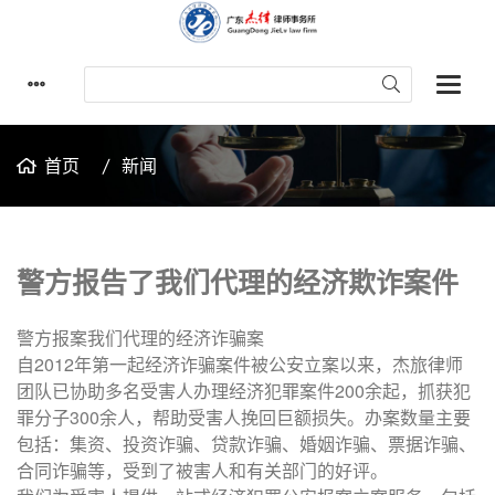
首页
新闻
警方报告了我们代理的经济欺诈案件
警方报案我们代理的经济诈骗案
自2012年第一起经济诈骗案件被公安立案以来，杰旅律师
团队已协助多名受害人办理经济犯罪案件200余起，抓获犯
罪分子300余人，帮助受害人挽回巨额损失。办案数量主要
包括：集资、投资诈骗、贷款诈骗、婚姻诈骗、票据诈骗、
合同诈骗等，受到了被害人和有关部门的好评。